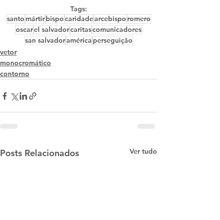
Tags:
santo
mártir
bispo
caridade
arcebispo
romero
oscar
el salvador
caritas
comunicadores
san salvador
américa
perseguição
vetor
monocromático
contorno
Ver tudo
Posts Relacionados