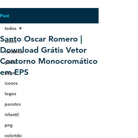
Post
todos
Santo Oscar Romero |
todos
Download Grátis Vetor
contorno
Contorno Monocromático
grátis
em EPS
pago
ícones
logos
pacotes
infantil
png
colorido