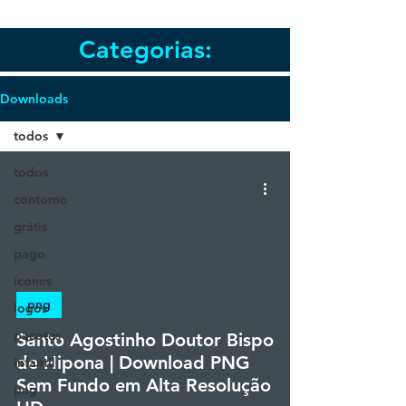
Categorias:
Downloads
todos
todos
contorno
grátis
pago
ícones
png
logos
pacotes
Santo Agostinho Doutor Bispo
de Hipona | Download PNG
infantil
Sem Fundo em Alta Resolução
png