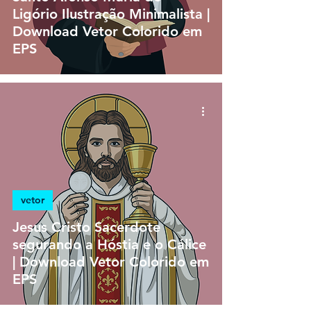
Ligório Ilustração Minimalista |
Download Vetor Colorido em
EPS
vetor
Jesus Cristo Sacerdote
segurando a Hóstia e o Cálice
| Download Vetor Colorido em
EPS