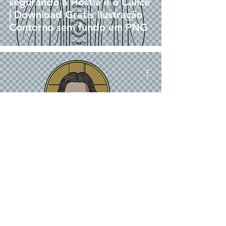
segurando a Hóstia e o Cálice
| Download Grátis Ilustração
Contorno sem fundo em PNG
png
Jesus Cristo Sacerdote
segurando a Hóstia e o Cálice
| Download Grátis Ilustração
Colorida sem fundo em PNG