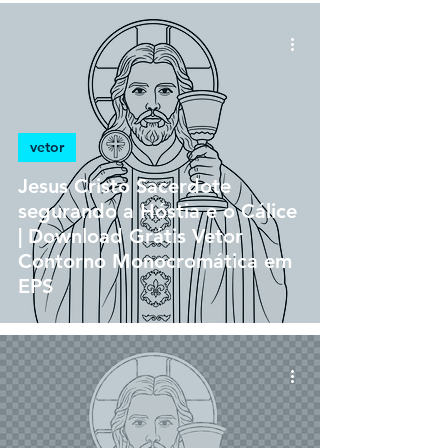
vetor
Jesus Cristo Sacerdote
segurando a Hóstia e o Cálice
| Download Grátis Vetor
Contorno Monocromática em
EPS