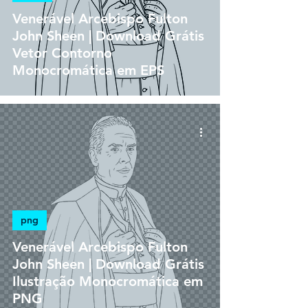
Venerável Arcebispo Fulton
John Sheen | Download Grátis
Vetor Contorno
Monocromática em EPS
png
Venerável Arcebispo Fulton
John Sheen | Download Grátis
Ilustração Monocromática em
PNG