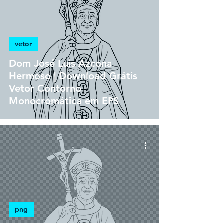
vetor
Dom José Luis Azcona
Hermoso | Download Grátis
Vetor Contorno
Monocromática em EPS
png