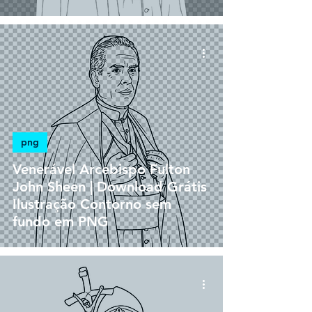
png
Venerável Arcebispo Fulton
John Sheen | Download Grátis
Ilustração Contorno sem
fundo em PNG