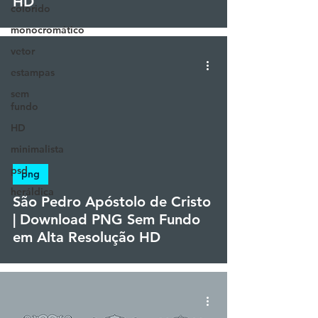
HD
colorido
monocromático
vetor
estampas
sem
fundo
HD
minimalista
psd
png
heráldica
São Pedro Apóstolo de Cristo
| Download PNG Sem Fundo
em Alta Resolução HD