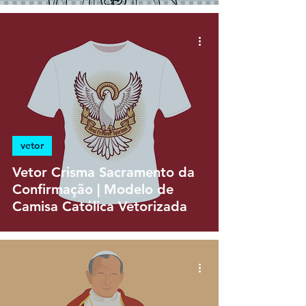
vetor
Vetor Crisma Sacramento da
Confirmação | Modelo de
Camisa Católica Vetorizada