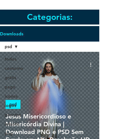
Categorias:
Downloads
psd
todos
contorno
grátis
pago
ícones
psd
logos
pacotes
Jesus Misericordioso e
Misericórdia Divina |
infantil
Download PNG e PSD Sem
png