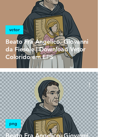
vetor
Beato Fra Angelico, Giovanni
da Fiesole | Download Vetor
Colorido em EPS
png
Beato Fra Angelico, Giovanni