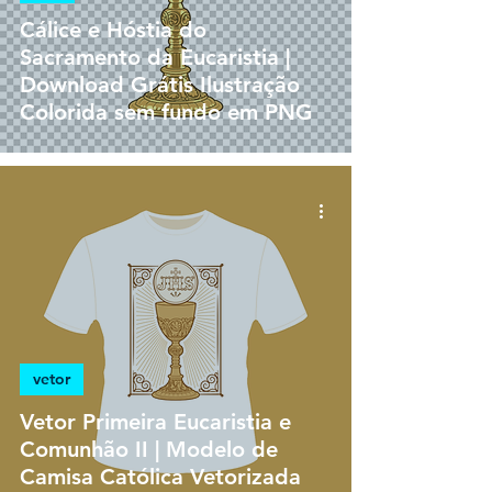
Cálice e Hóstia do
Sacramento da Eucaristia |
Download Grátis Ilustração
Colorida sem fundo em PNG
vetor
Vetor Primeira Eucaristia e
Comunhão II | Modelo de
Camisa Católica Vetorizada