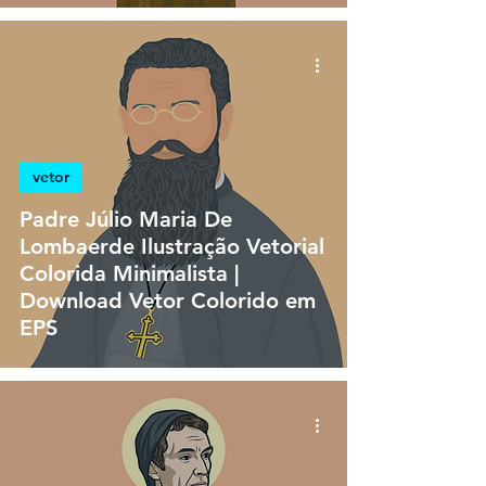
vetor
Padre Júlio Maria De
Lombaerde Ilustração Vetorial
Colorida Minimalista |
Download Vetor Colorido em
EPS