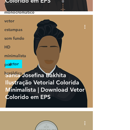
Colorido em EPS
colorido
monocromático
vetor
estampas
sem fundo
HD
minimalista
vetor
psd
heráldica
Santa Josefina Bakhita
Ilustração Vetorial Colorida
Minimalista | Download Vetor
Colorido em EPS