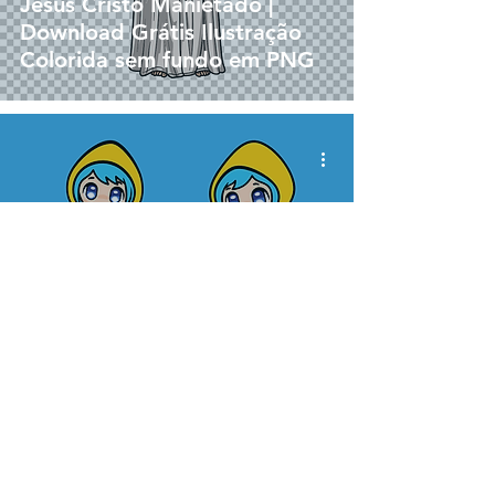
Jesus Cristo Manietado |
Download Grátis Ilustração
Colorida sem fundo em PNG
vetor
Luce e Santinho Mascotes do
Jubileu de Esperança 2025 |
Download Vetor Colorido em
EPS