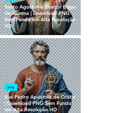
Santo Agostinho Doutor Bispo
de Hipona | Download PNG
Sem Fundo em Alta Resolução
HD
png
São Pedro Apóstolo de Cristo
| Download PNG Sem Fundo
em Alta Resolução HD