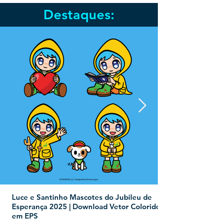
Destaques:
Luce e Santinho Mascotes do Jubileu de
Esperança 2025 | Download Vetor Colorido
em EPS