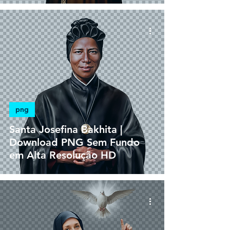
png
Santa Josefina Bakhita |
Download PNG Sem Fundo
em Alta Resolução HD