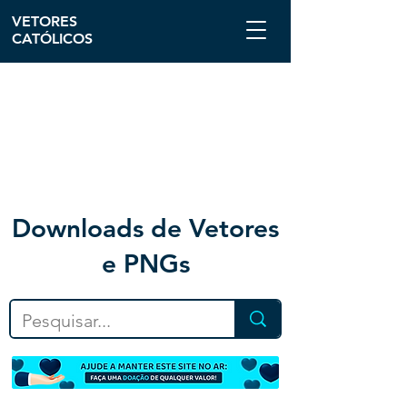
VETORES
CATÓLICOS
Downloa
ds de Vetores
e PNGs