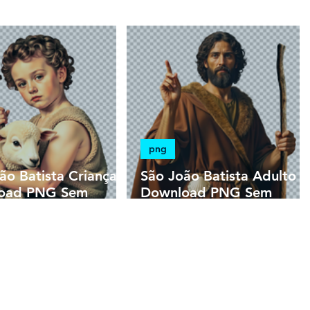
png
ão Batista Criança |
São João Batista Adulto |
oad PNG Sem
Download PNG Sem
em Alta Resolução
Fundo em Alta Resolução
HD