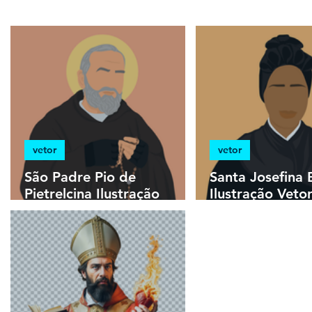
estampas
sem fundo
HD
minimal
vetor
vetor
São Padre Pio de
Santa Josefina 
Pietrelcina Ilustração
Ilustração Vetor
Vetorial Colorida
Colorida Minimal
Minimalista | Download
Download Vetor
Vetor Colorido em EPS
em EPS