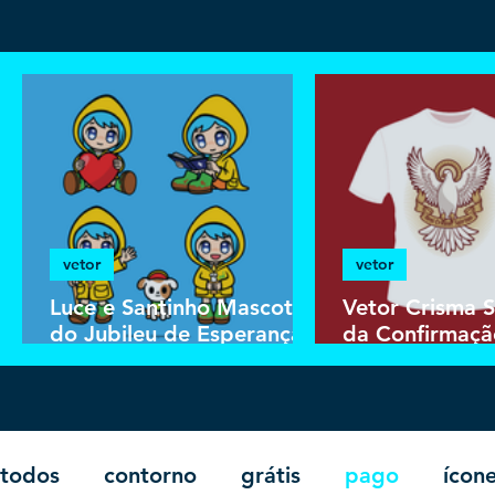
vetor
vetor
Luce e Santinho Mascotes
Vetor Crisma 
do Jubileu de Esperança
da Confirmaçã
2025 | Download Vetor
de Camisa Cat
Colorido em EPS
Vetorizada
todos
contorno
grátis
pago
ícon