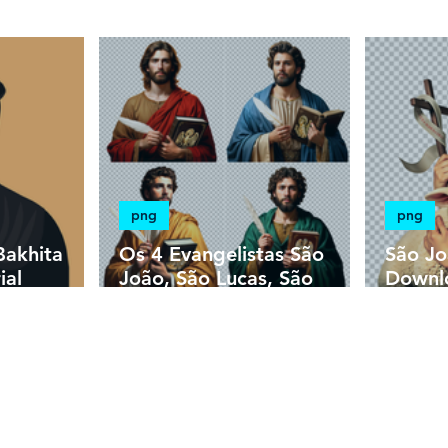
ista
psd
heráldica
png
png
Bakhita
Os 4 Evangelistas São
São Jo
ial
João, São Lucas, São
Downl
ista |
Marcos e São Mateus |
Fundo 
 Colorido
Download PNG Sem
HD
Fundo em Alta Resolução
HD