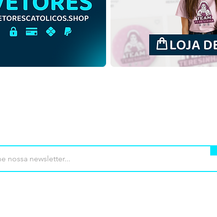
mprar
Termos de uso
Contato
Contrib