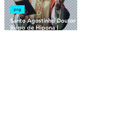
png
Santo Agostinho Doutor
Bispo de Hipona |
Download PNG Sem
Fundo em Alta Resolução
HD