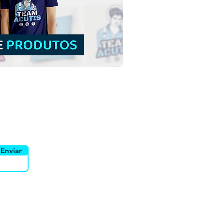
uidor
Canais
Enviar