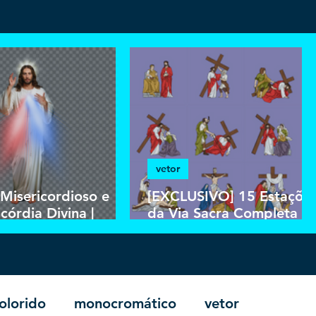
vetor
 Misericordioso e
[EXCLUSIVO] 15 Estaçõe
córdia Divina |
da Via Sacra Completa |
load PNG e PSD
Download Vetor Colorido
undo em Alta
em EPS
ução HD
olorido
monocromático
vetor