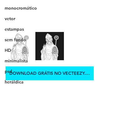
monocromático
vetor
estampas
sem fundo
HD
minimalista
psd
DOWNLOAD GRÁTIS NO VECTEEZY.COM
heráldica