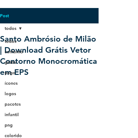
Post
todos
Santo Ambrósio de Milão
todos
| Download Grátis Vetor
contorno
Contorno Monocromática
grátis
em EPS
pago
ícones
logos
pacotes
infantil
png
colorido