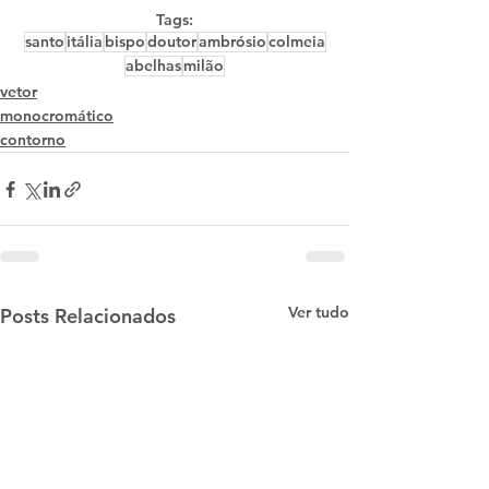
Tags:
santo
itália
bispo
doutor
ambrósio
colmeia
abelhas
milão
vetor
monocromático
contorno
Ver tudo
Posts Relacionados