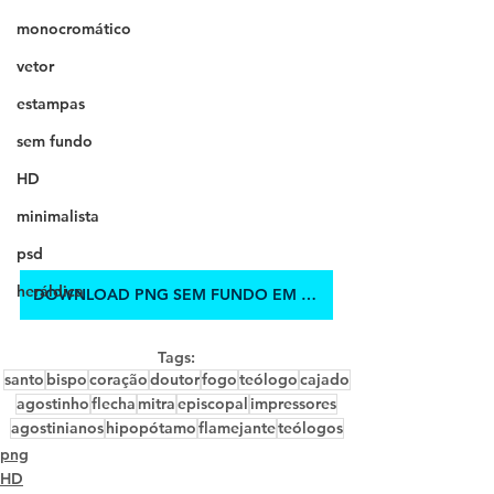
monocromático
vetor
estampas
sem fundo
HD
minimalista
psd
heráldica
DOWNLOAD PNG SEM FUNDO EM HD
Tags:
santo
bispo
coração
doutor
fogo
teólogo
cajado
agostinho
flecha
mitra
episcopal
impressores
agostinianos
hipopótamo
flamejante
teólogos
png
HD