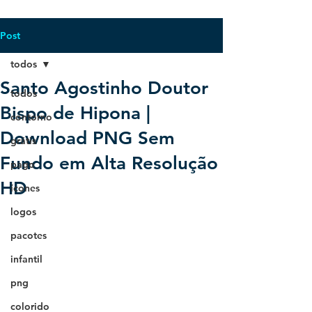
Post
todos
Santo Agostinho Doutor
todos
Bispo de Hipona |
contorno
Download PNG Sem
grátis
Fundo em Alta Resolução
pago
HD
ícones
logos
pacotes
infantil
png
colorido