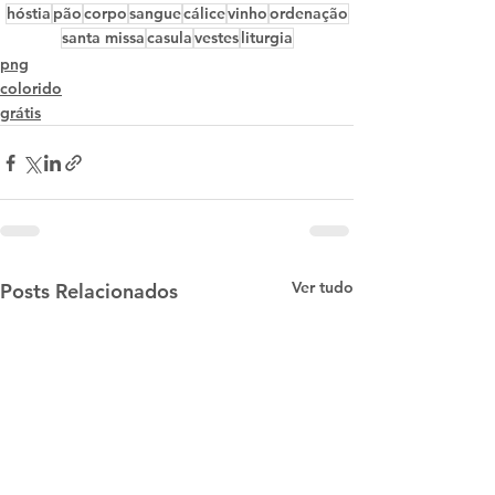
hóstia
pão
corpo
sangue
cálice
vinho
ordenação
santa missa
casula
vestes
liturgia
png
colorido
grátis
Ver tudo
Posts Relacionados