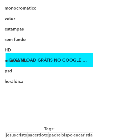
monocromático
vetor
estampas
sem fundo
HD
DOWNLOAD GRÁTIS NO GOOGLE DRIVE
minimalista
psd
heráldica
Tags:
jesus
cristo
sacerdote
padre
bispo
eucaristia