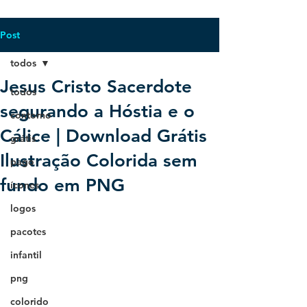
Post
todos
Jesus Cristo Sacerdote
todos
segurando a Hóstia e o
contorno
Cálice | Download Grátis
grátis
Ilustração Colorida sem
pago
fundo em PNG
ícones
logos
pacotes
infantil
png
colorido