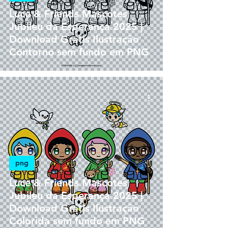
Luce & Friends Mascotes
Jubileu da Esperança 2025 |
Download Grátis Ilustração
Contorno sem fundo em PNG
png
Luce & Friends Mascotes
Jubileu da Esperança 2025 |
Download Grátis Ilustração
Colorida sem fundo em PNG