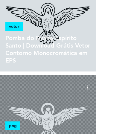
vetor
Pomba do Divino Espírito
Santo | Download Grátis Vetor
Contorno Monocromática em
EPS
png