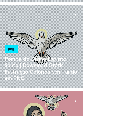
png
Pomba do Divino Espírito
Santo | Download Grátis
Ilustração Colorida sem fundo
em PNG