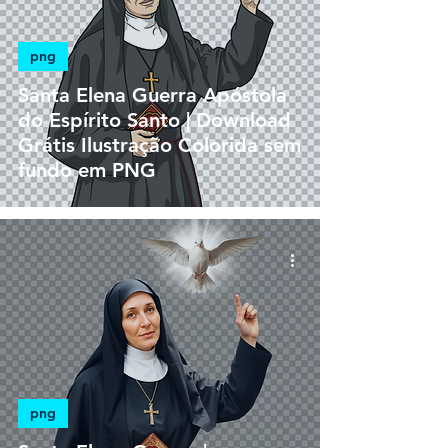
png
Santa Elena Guerra Apóstola
do Espírito Santo | Download
Grátis Ilustração Colorida sem
fundo em PNG
png