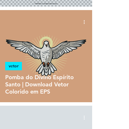
vetor
Pomba do Divino Espírito
Santo | Download Vetor
Colorido em EPS