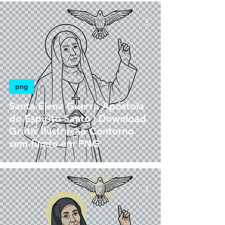
png
Santa Elena Guerra Apóstola
do Espírito Santo | Download
Grátis Ilustração Contorno
sem fundo em PNG