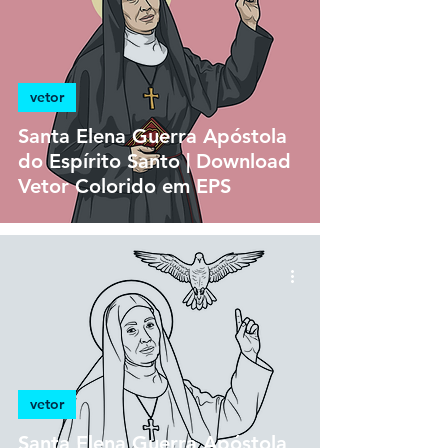
vetor
Santa Elena Guerra Apóstola
do Espírito Santo | Download
Vetor Colorido em EPS
vetor
Santa Elena Guerra Apóstola