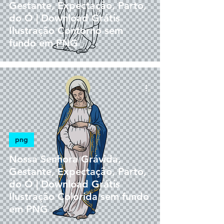
Gestante, Expectação, Parto,
do Ó | Download Grátis
Ilustração Contorno sem
fundo em PNG
png
Nossa Senhora Grávida,
Gestante, Expectação, Parto,
do Ó | Download Grátis
Ilustração Colorida sem fundo
em PNG