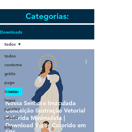
Categorias:
Downloads
todos
todos
contorno
grátis
pago
ícones
vetor
logos
Nossa Senhora Imaculada
pacotes
Conceição Ilustração Vetorial
Colorida Minimalista |
infantil
Download Vetor Colorido em
png