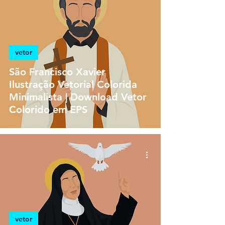
vetor
São Francisco Xavier
Ilustração Vetorial Colorida
Minimalista | Download Vetor
Colorido em EPS
vetor