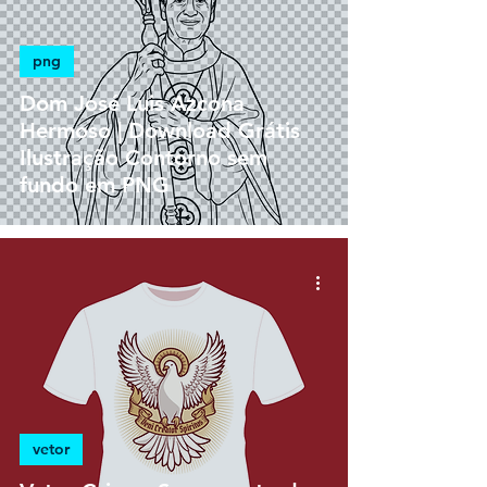
png
Dom José Luis Azcona
Hermoso | Download Grátis
Ilustração Contorno sem
fundo em PNG
vetor