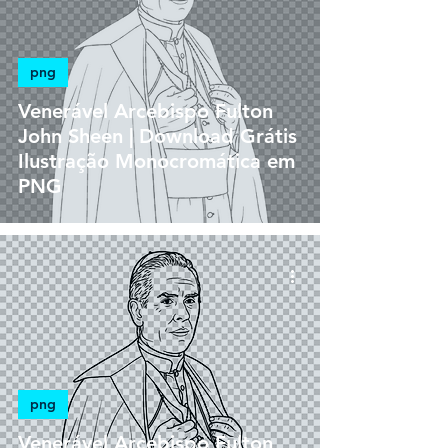
png
Venerável Arcebispo Fulton
John Sheen | Download Grátis
Ilustração Monocromática em
PNG
png
Venerável Arcebispo Fulton