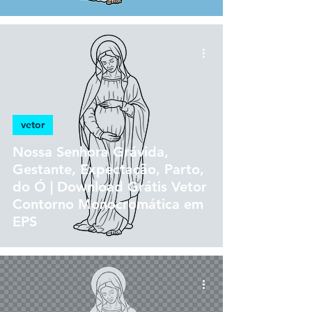
vetor
Nossa Senhora Grávida,
Gestante, Expectação, Parto,
do Ó | Download Grátis Vetor
Contorno Monocromática em
EPS