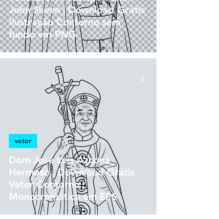
John Sheen | Download Grátis
Ilustração Contorno sem
fundo em PNG
vetor
Dom José Luis Azcona
Hermoso | Download Grátis
Vetor Contorno
Monocromática em EPS