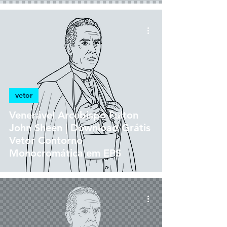
vetor
Venerável Arcebispo Fulton
John Sheen | Download Grátis
Vetor Contorno
Monocromática em EPS