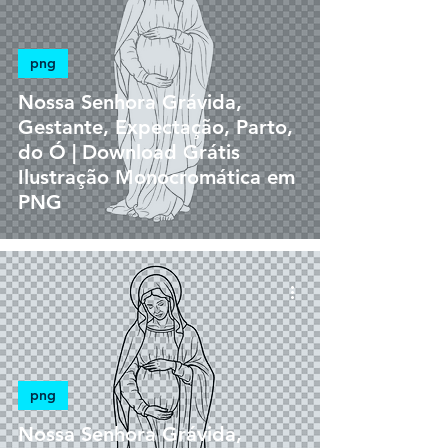
png
Nossa Senhora Grávida,
Gestante, Expectação, Parto,
do Ó | Download Grátis
Ilustração Monocromática em
PNG
png
Nossa Senhora Grávida,