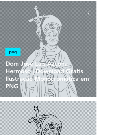
png
Dom José Luis Azcona
Hermoso | Download Grátis
Ilustração Monocromática em
PNG