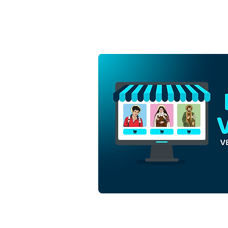
Santo Expedito de Melitene
| Download Vetor Colorido
em EPS