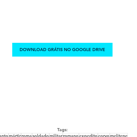
DOWNLOAD GRÁTIS NO GOOGLE DRIVE
Tags:
anto
mártir
roma
soldado
militar
romano
expedito
corvo
melitene