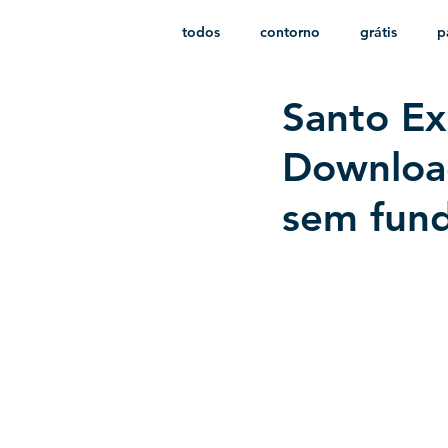
todos
contorno
grátis
p
Santo Ex
monocromático
vetor
e
Download
sem fun