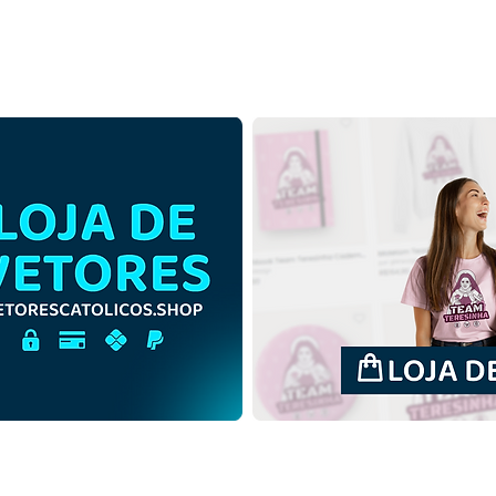
Santo Expedito de Melitene
Sant
| Download Grátis Ilustração
| Do
Monocromática em PNG
Cont
PNG