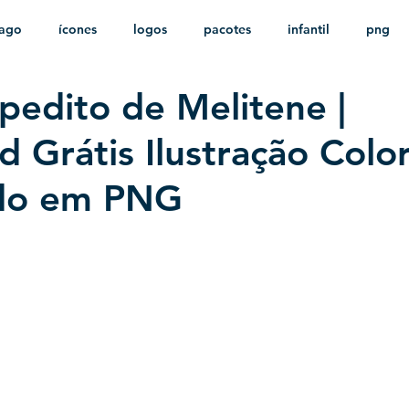
ago
ícones
logos
pacotes
infantil
png
pedito de Melitene |
stampas
sem fundo
HD
minimalista
psd
 Grátis Ilustração Colo
do em PNG