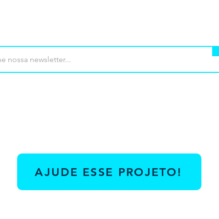
mprar
Termos de uso
Contato
Contrib
AJUDE ESSE PROJETO!