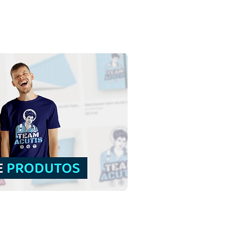
o Expedito de Melitene
wnload Grátis Ilustração
orno sem fundo em