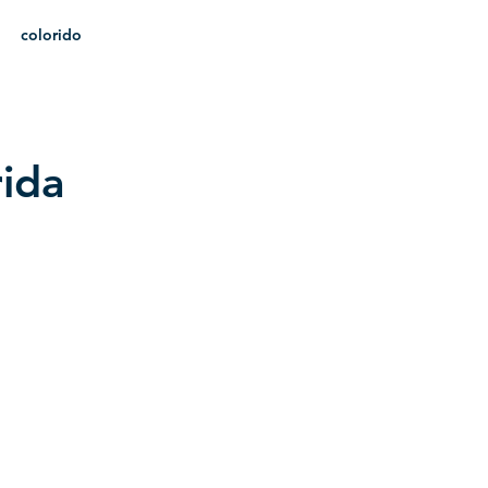
colorido
heráldica
rida