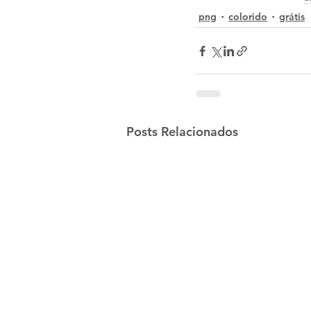
png
colorido
grátis
Posts Relacionados