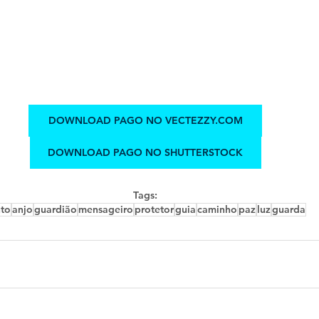
DOWNLOAD PAGO NO VECTEZZY.COM
DOWNLOAD PAGO NO SHUTTERSTOCK
Tags:
nto
anjo
guardião
mensageiro
protetor
guia
caminho
paz
luz
guarda