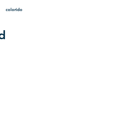
colorido
d
heráldica