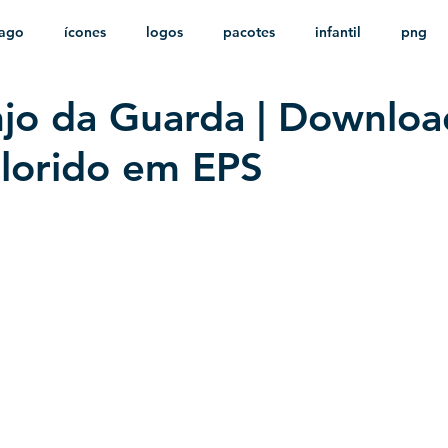
ago
ícones
logos
pacotes
infantil
png
jo da Guarda | Downloa
stampas
sem fundo
HD
minimalista
psd
lorido em EPS