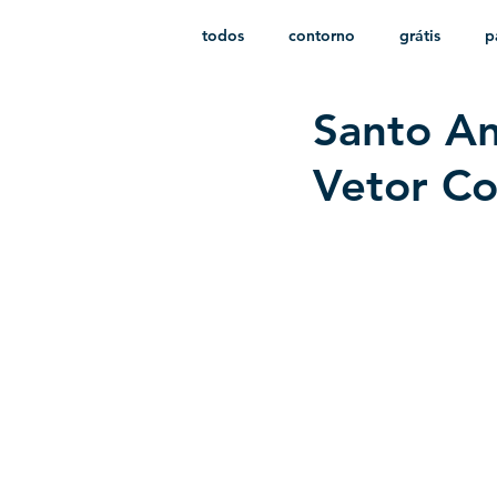
todos
contorno
grátis
p
Santo An
monocromático
vetor
e
Vetor Co