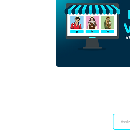
Santo Anjo da Guarda |
Download Grátis Vetor
Contorno Monocromático
em EPS
Downloads
Co