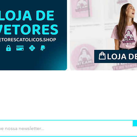
Santo Anjo da Guarda |
Sant
Download Grátis Ilustração
Down
Contorno sem fundo em
Colo
PNG
mprar
Termos de uso
Contato
Contrib