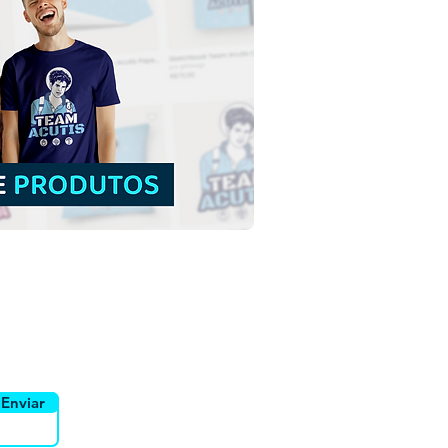
o Anjo da Guarda |
load Grátis Ilustração
rida sem fundo em PNG
uidor
Canais
Enviar