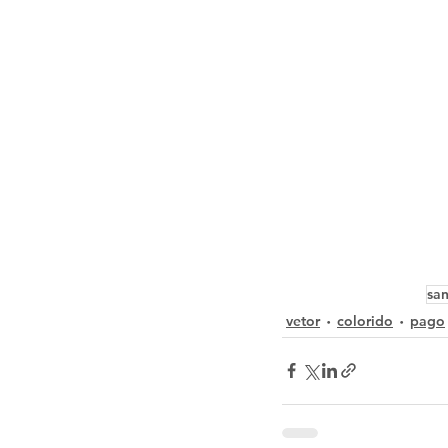
sa
vetor
colorido
pago