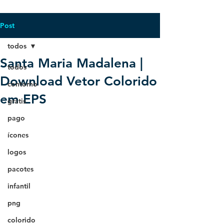
Post
todos
Santa Maria Madalena |
todos
Download Vetor Colorido
contorno
em EPS
grátis
pago
ícones
logos
pacotes
infantil
png
colorido