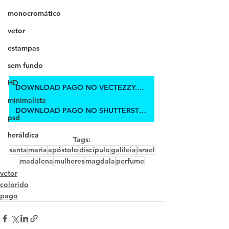
monocromático
vetor
estampas
sem fundo
HD
DOWNLOAD PAGO NO VECTEZZY.COM
minimalista
DOWNLOAD PAGO NO SHUTTERSTOCK
psd
heráldica
Tags:
santa
maria
apóstolo
discípulo
galileia
israel
madalena
mulheres
magdala
perfume
vetor
colorido
pago