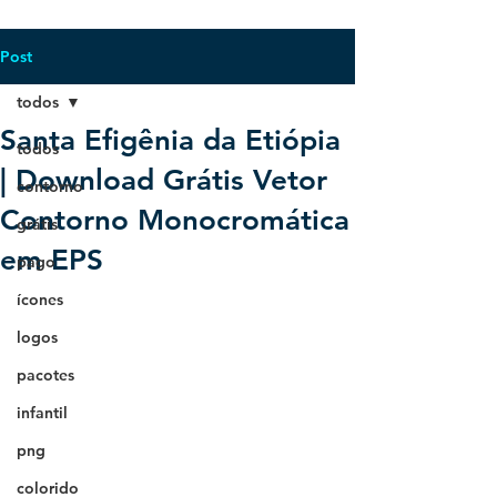
Post
todos
Santa Efigênia da Etiópia
todos
| Download Grátis Vetor
contorno
Contorno Monocromática
grátis
em EPS
pago
ícones
logos
pacotes
infantil
png
colorido