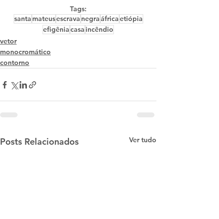
Tags:
santa
mateus
escrava
negra
áfrica
etiópia
efigênia
casa
incêndio
vetor
monocromático
contorno
Ver tudo
Posts Relacionados