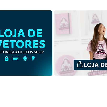
Santa Ana e São Joaquim
Sant
com a Virgem Maria |
com 
Download Grátis Ilustração
Down
Contorno sem fundo em
Colo
PNG
mprar
Termos de uso
Contato
Contrib