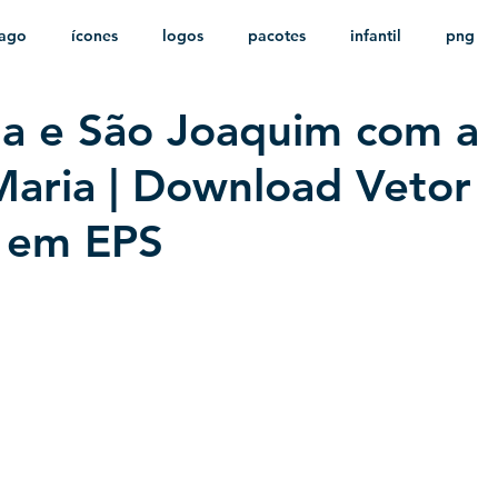
ago
ícones
logos
pacotes
infantil
png
a e São Joaquim com a
stampas
sem fundo
HD
minimalista
psd
aria | Download Vetor
o em EPS