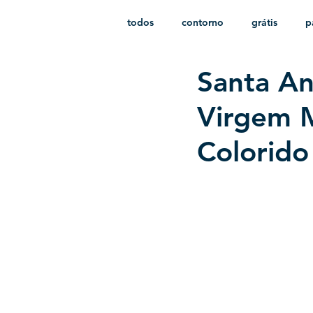
todos
contorno
grátis
p
Santa An
monocromático
vetor
e
Virgem M
Colorid