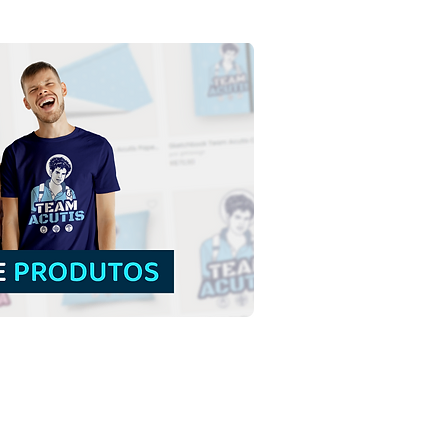
a Ana e São Joaquim
a Virgem Maria |
load Grátis Ilustração
rida sem fundo em PNG
uidor
Canais