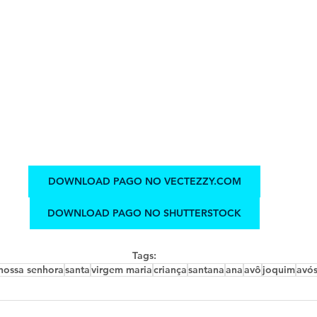
DOWNLOAD PAGO NO VECTEZZY.COM
DOWNLOAD PAGO NO SHUTTERSTOCK
Tags:
nossa senhora
santa
virgem maria
criança
santana
ana
avô
joquim
avó