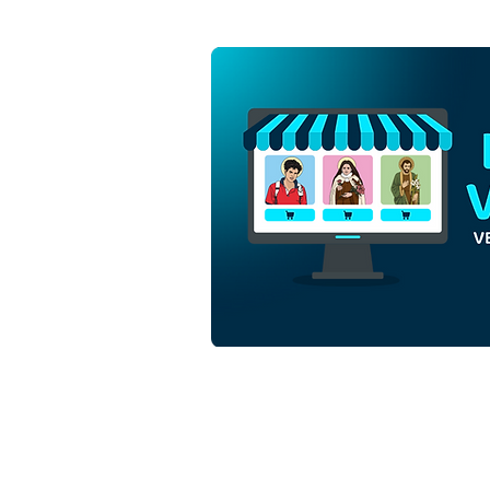
Santa Ana e São Joaquim
com a Virgem Maria |
Download Grátis Vetor
Contorno Monocromático
em EPS
Downloads
Co