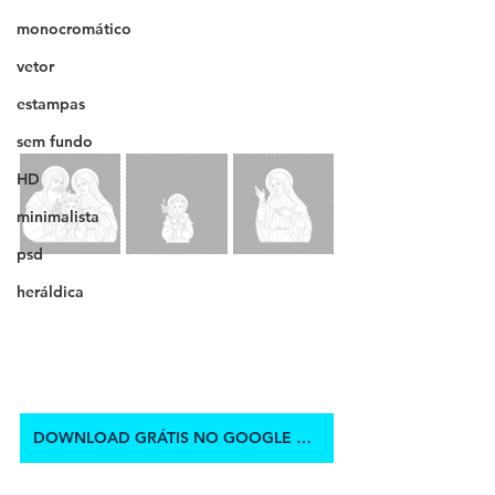
monocromático
vetor
estampas
sem fundo
HD
minimalista
psd
heráldica
DOWNLOAD GRÁTIS NO GOOGLE DRIVE