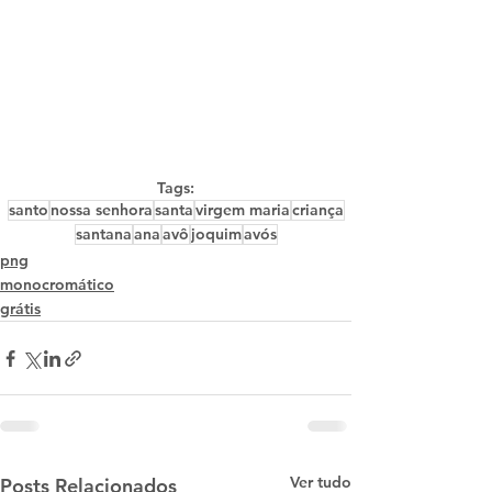
Tags:
santo
nossa senhora
santa
virgem maria
criança
santana
ana
avô
joquim
avós
png
monocromático
grátis
Ver tudo
Posts Relacionados