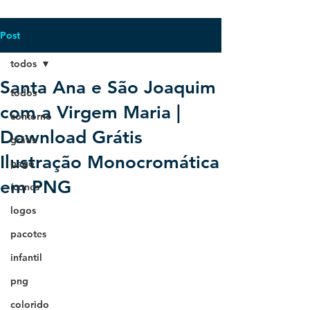
Post
todos
Santa Ana e São Joaquim
todos
com a Virgem Maria |
contorno
Download Grátis
grátis
Ilustração Monocromática
pago
em PNG
ícones
logos
pacotes
infantil
png
colorido