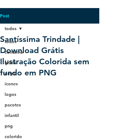
Post
todos
Santíssima Trindade |
todos
Download Grátis
contorno
Ilustração Colorida sem
grátis
fundo em PNG
pago
ícones
logos
pacotes
infantil
png
colorido