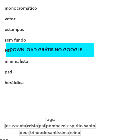
monocromático
vetor
estampas
sem fundo
DOWNLOAD GRÁTIS NO GOOGLE DRIVE
HD
minimalista
psd
heráldica
Tags:
jesus
santa
cristo
pai
pomba
rei
espírito santo
deus
trindade
santíssima
reino