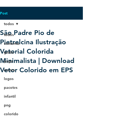
Post
todos
São Padre Pio de
todos
Pietrelcina Ilustração
contorno
Vetorial Colorida
grátis
Minimalista | Download
pago
Vetor Colorido em EPS
ícones
logos
pacotes
infantil
png
colorido