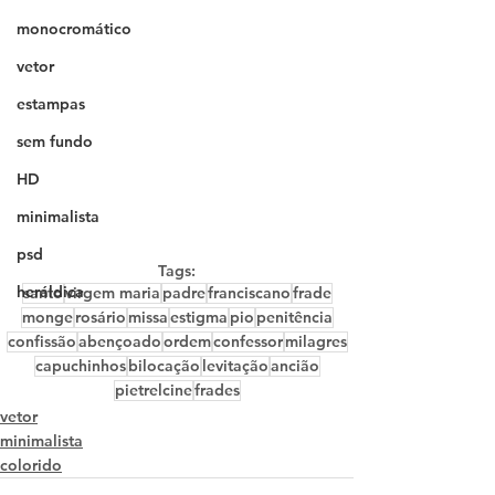
monocromático
vetor
estampas
sem fundo
HD
minimalista
psd
Tags:
heráldica
santo
virgem maria
padre
franciscano
frade
monge
rosário
missa
estigma
pio
penitência
confissão
abençoado
ordem
confessor
milagres
capuchinhos
bilocação
levitação
ancião
pietrelcine
frades
vetor
minimalista
colorido