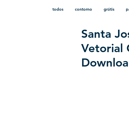
todos
contorno
grátis
p
Santa Jo
monocromático
vetor
e
Vetorial 
Downloa