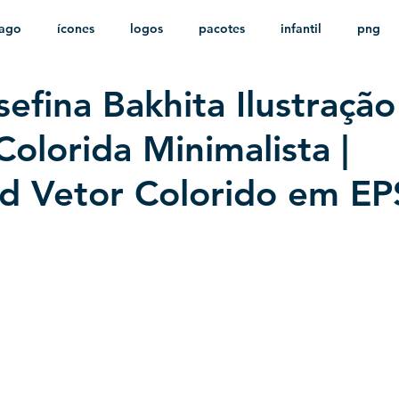
ago
ícones
logos
pacotes
infantil
png
sefina Bakhita Ilustração
stampas
sem fundo
HD
minimalista
psd
Colorida Minimalista |
d Vetor Colorido em EP