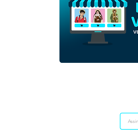
São Francisco de Assis
Ilustração Vetorial Colorida
Minimalista | Download
Vetor Colorido em EPS
Downloads
Co