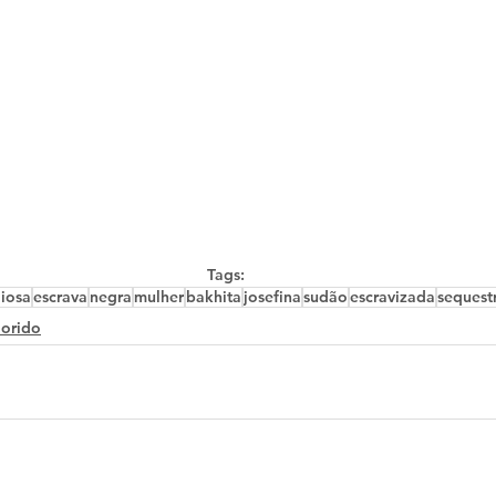
Tags:
giosa
escrava
negra
mulher
bakhita
josefina
sudão
escravizada
sequest
lorido