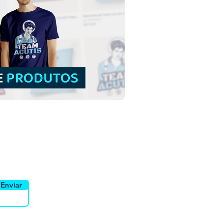
a Margarida Maria
oque Ilustração Vetorial
rida Minimalista |
load Vetor Colorido
EPS
uidor
Canais
Enviar