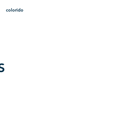
colorido
heráldica
S