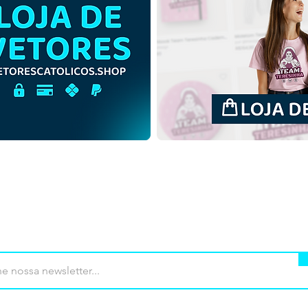
Padre Júlio Maria De
Sant
Lombaerde Ilustração
Alac
Vetorial Colorida
Colo
Minimalista | Download
Down
Vetor Colorido em EPS
em 
mprar
Termos de uso
Contato
Contrib