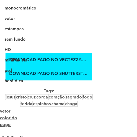
monocromático
vetor
estampas
sem fundo
HD
DOWNLOAD PAGO NO VECTEZZY.COM
minimalista
psd
DOWNLOAD PAGO NO SHUTTERSTOCK
heráldica
Tags:
jesus
cristo
cruz
coroa
coração
sagrado
fogo
ferida
espinhos
chama
chaga
vetor
colorido
pago