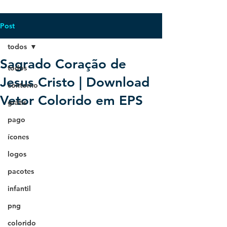
Post
todos
Sagrado Coração de
todos
Jesus Cristo | Download
contorno
Vetor Colorido em EPS
grátis
pago
ícones
logos
pacotes
infantil
png
colorido