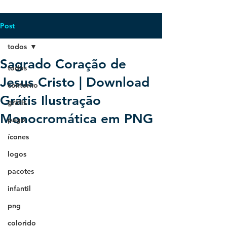
Post
todos
Sagrado Coração de
todos
Jesus Cristo | Download
contorno
Grátis Ilustração
grátis
Monocromática em PNG
pago
ícones
logos
pacotes
infantil
png
colorido