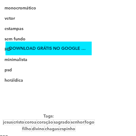
monocromático
vetor
estampas
sem fundo
DOWNLOAD GRÁTIS NO GOOGLE DRIVE
HD
minimalista
psd
heráldica
Tags:
jesus
cristo
coroa
coração
sagrado
senhor
fogo
filho
divino
chagas
espinho