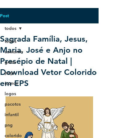
Post
todos
Sagrada Família, Jesus,
todos
Maria, José e Anjo no
contorno
Presépio de Natal |
grátis
Download Vetor Colorido
pago
em EPS
ícones
logos
pacotes
infantil
png
colorido