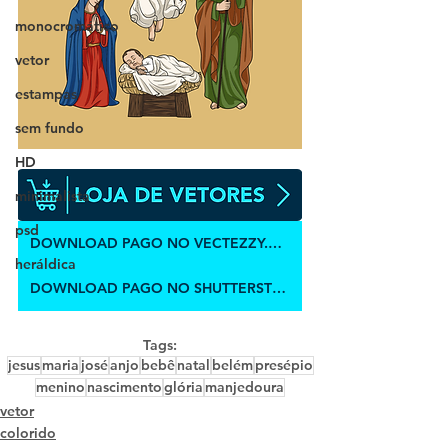
monocromático
vetor
estampas
sem fundo
HD
minimalista
psd
DOWNLOAD PAGO NO VECTEZZY.COM
heráldica
DOWNLOAD PAGO NO SHUTTERSTOCK
Tags:
jesus
maria
josé
anjo
bebê
natal
belém
presépio
menino
nascimento
glória
manjedoura
vetor
colorido