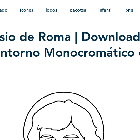
ago
ícones
logos
pacotes
infantil
png
ísio de Roma | Download
stampas
sem fundo
HD
minimalista
psd
ontorno Monocromático