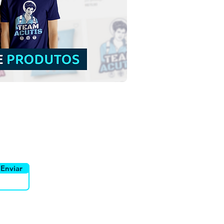
Tarcísio de Roma |
load Grátis Ilustração
orno sem fundo em
uidor
Canais
Enviar