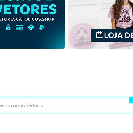
São Tarcísio de Roma |
São 
Download Grátis Ilustração
Down
Monocromática em PNG
Cont
PNG
mprar
Termos de uso
Contato
Contrib