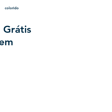
colorido
 Grátis
heráldica
 em