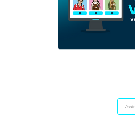
São Tarcísio de Roma |
Download Vetor Colorido
em EPS
Downloads
Co