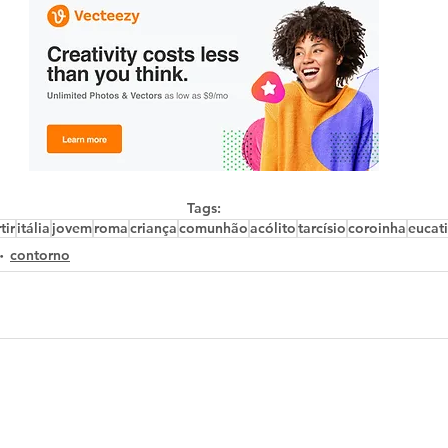
Tags:
tir
itália
jovem
roma
criança
comunhão
acólito
tarcísio
coroinha
eucati
contorno