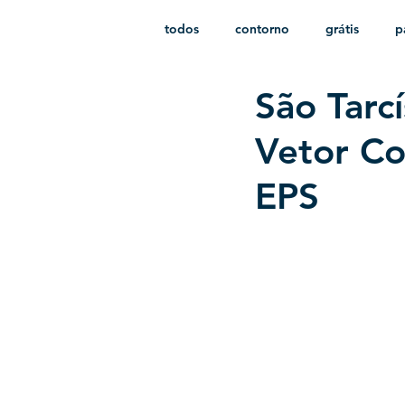
todos
contorno
grátis
p
São Tarc
monocromático
vetor
e
Vetor C
EPS