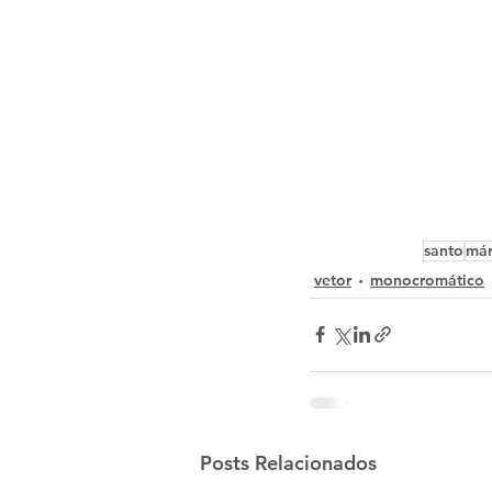
santo
már
vetor
monocromático
Posts Relacionados