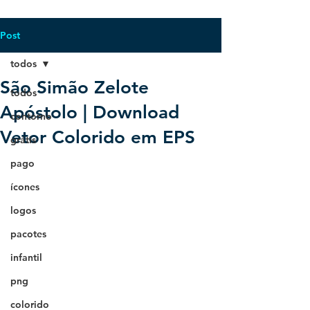
Post
todos
São Simão Zelote
todos
Apóstolo | Download
contorno
Vetor Colorido em EPS
grátis
pago
ícones
logos
pacotes
infantil
png
colorido