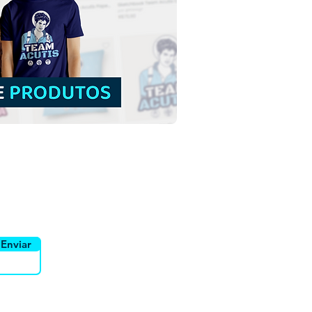
Pedro Apóstolo |
load Grátis Ilustração
rida sem fundo em PNG
uidor
Canais
Enviar