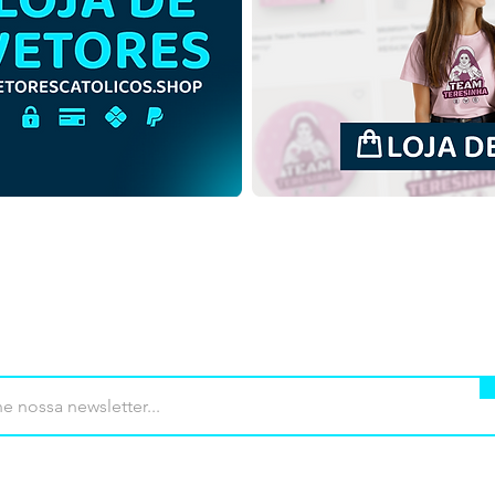
São Pedro Apóstolo |
São 
Download Grátis Ilustração
Down
Monocromática sem fundo
Colo
em PNG
mprar
Termos de uso
Contato
Contrib