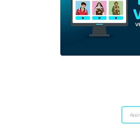
São Pedro Apóstolo |
Download Grátis Vetor
Contorno Monocromático
sem fundo em EPS
Downloads
Co