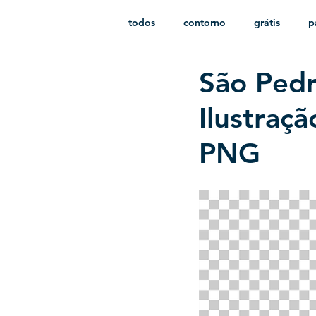
todos
contorno
grátis
p
São Pedr
monocromático
vetor
e
Ilustraç
PNG