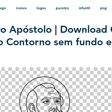
ago
ícones
logos
pacotes
infantil
png
o Apóstolo | Download 
stampas
sem fundo
HD
minimalista
psd
ão Contorno sem fundo 