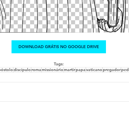
DOWNLOAD GRÁTIS NO GOOGLE DRIVE
Tags:
póstolo
discípulo
roma
missionário
martir
papa
vaticano
pregador
ped