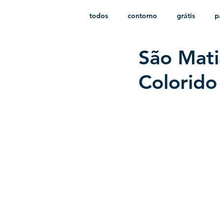
todos
contorno
grátis
p
São Mati
monocromático
vetor
e
Colorid