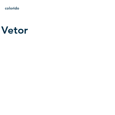
colorido
 Vetor
heráldica