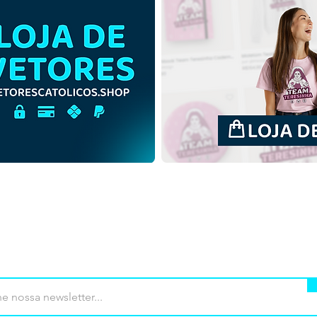
São Matias Apóstolo |
São 
Download Grátis Ilustração
Down
Contorno sem fundo em
Colo
PNG
mprar
Termos de uso
Contato
Contrib