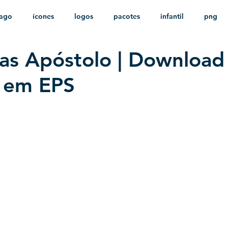
ago
ícones
logos
pacotes
infantil
png
as Apóstolo | Download
stampas
sem fundo
HD
minimalista
psd
o em EPS