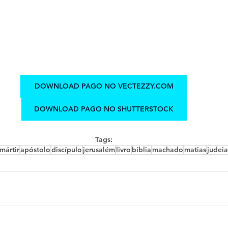
DOWNLOAD PAGO NO VECTEZZY.COM
DOWNLOAD PAGO NO SHUTTERSTOCK
Tags:
mártir
apóstolo
discípulo
jerusalém
livro
bíblia
machado
matias
judeia