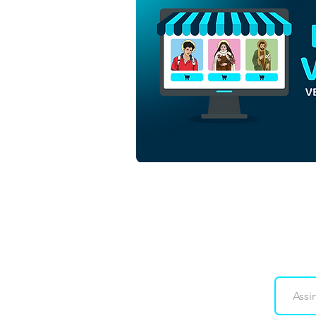
São Matias Apóstolo |
Download Grátis Vetor
Contorno Monocromático
em EPS
Downloads
Co