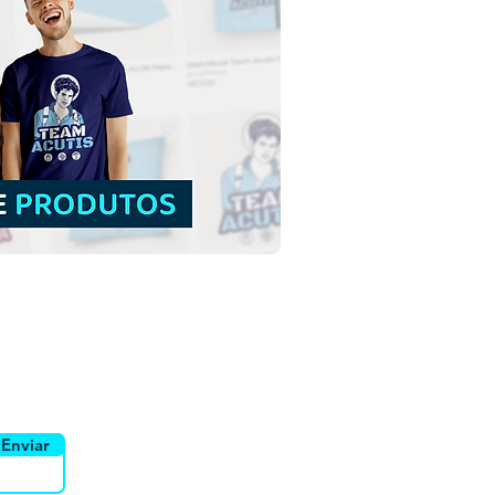
Matias Apóstolo |
load Grátis Ilustração
rida sem fundo em PNG
uidor
Canais
Enviar