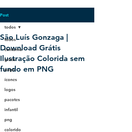
Post
todos
São Luís Gonzaga |
todos
Download Grátis
contorno
Ilustração Colorida sem
grátis
fundo em PNG
pago
ícones
logos
pacotes
infantil
png
colorido