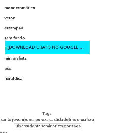
monocromático
vetor
estampas
sem fundo
DOWNLOAD GRÁTIS NO GOOGLE DRIVE
HD
minimalista
psd
heráldica
Tags:
santo
jovem
roma
pureza
castidade
lírio
crucifixo
luís
estudante
seminarista
gonzaga