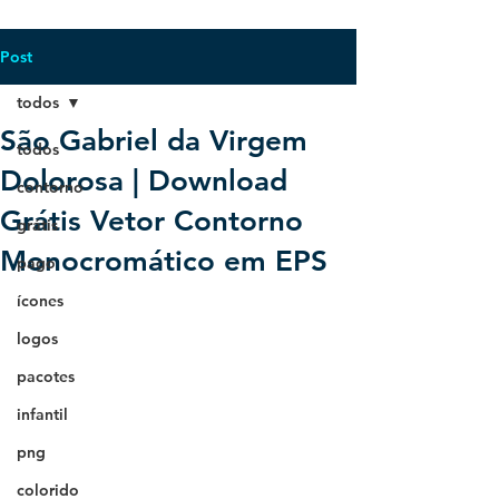
Post
todos
São Gabriel da Virgem
todos
Dolorosa | Download
contorno
Grátis Vetor Contorno
grátis
Monocromático em EPS
pago
ícones
logos
pacotes
infantil
png
colorido