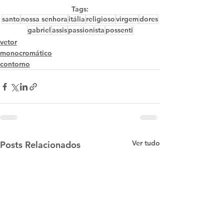
Tags:
santo
nossa senhora
itália
religioso
virgem
dores
gabriel
assis
passionista
possenti
vetor
monocromático
contorno
Ver tudo
Posts Relacionados