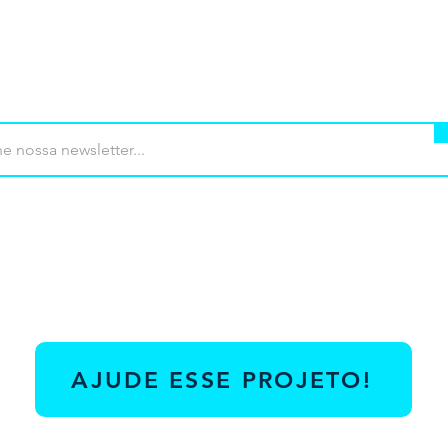
mprar
Termos de uso
Contato
Contrib
AJUDE ESSE PROJETO!