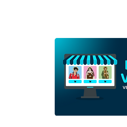
São Francisco de Assis |
Download Vetor Colorido
em EPS