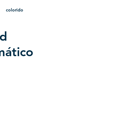
colorido
ad
heráldica
mático