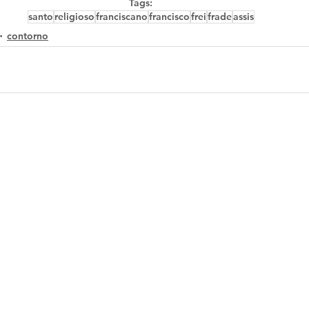
Tags:
santo
religioso
franciscano
francisco
frei
frade
assis
contorno