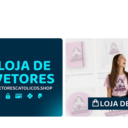
São Francisco de Assis |
São 
Download Grátis Ilustração
Down
Monocromática sem fundo
Cont
PNG
PNG