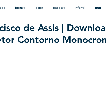
ago
ícones
logos
pacotes
infantil
png
cisco de Assis | Downlo
stampas
sem fundo
HD
minimalista
psd
etor Contorno Monocro