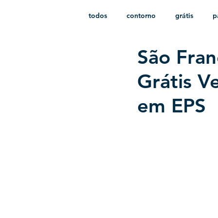
todos
contorno
grátis
p
São Fran
monocromático
vetor
e
Grátis V
em EPS