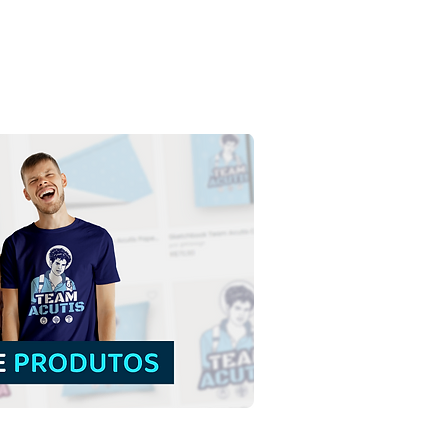
Francisco de Assis |
load Grátis Ilustração
orno sem fundo em