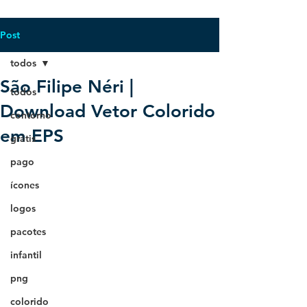
Post
todos
São Filipe Néri |
todos
Download Vetor Colorido
contorno
em EPS
grátis
pago
ícones
logos
pacotes
infantil
png
colorido