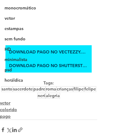
monocromático
vetor
estampas
sem fundo
HD
DOWNLOAD PAGO NO VECTEZZY.COM
minimalista
DOWNLOAD PAGO NO SHUTTERSTOCK
psd
heráldica
Tags:
santo
sacerdote
padre
roma
crianças
filipe
felipe
neri
alegria
vetor
colorido
pago