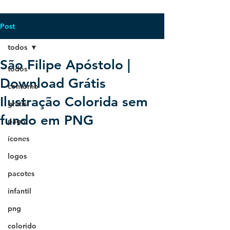
Post
todos
São Filipe Apóstolo |
todos
Download Grátis
contorno
Ilustração Colorida sem
grátis
fundo em PNG
pago
ícones
logos
pacotes
infantil
png
colorido