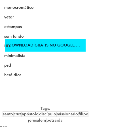
monocromático
vetor
estampas
sem fundo
DOWNLOAD GRÁTIS NO GOOGLE DRIVE
HD
minimalista
psd
heráldica
Tags:
santo
cruz
apóstolo
discípulo
missionário
filipe
jerusalem
betsaida