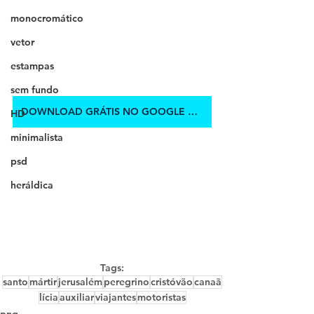
monocromático
vetor
estampas
sem fundo
DOWNLOAD GRÁTIS NO GOOGLE DRIVE
HD
minimalista
psd
heráldica
Tags:
santo
mártir
jerusalém
peregrino
cristóvão
canaã
lícia
auxiliar
viajantes
motoristas