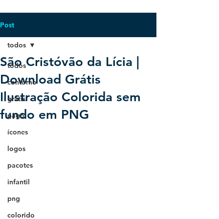
Post
todos
São Cristóvão da Lícia |
todos
Download Grátis
contorno
Ilustração Colorida sem
grátis
fundo em PNG
pago
ícones
logos
pacotes
infantil
png
colorido