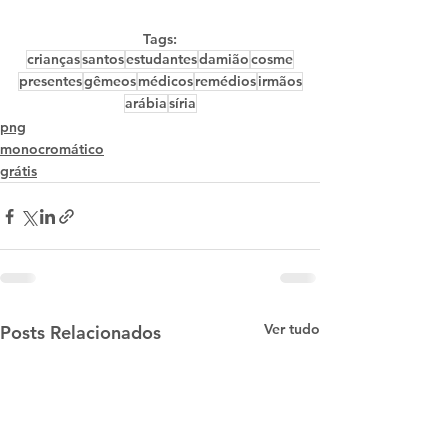
Tags:
crianças
santos
estudantes
damião
cosme
presentes
gêmeos
médicos
remédios
irmãos
arábia
síria
png
monocromático
grátis
Ver tudo
Posts Relacionados