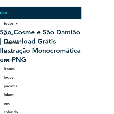
Post
todos
São Cosme e São Damião
todos
| Download Grátis
contorno
Ilustração Monocromática
grátis
em PNG
pago
ícones
logos
pacotes
infantil
png
colorido