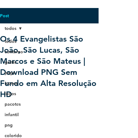
Post
todos
Os 4 Evangelistas São
todos
João, São Lucas, São
contorno
Marcos e São Mateus |
grátis
Download PNG Sem
pago
Fundo em Alta Resolução
ícones
HD
logos
pacotes
infantil
png
colorido