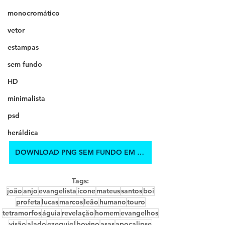
monocromático
vetor
estampas
sem fundo
HD
minimalista
psd
heráldica
DOWNLOAD PNG SEM FUNDO EM HD
Tags:
joão
anjo
evangelista
ícone
mateus
santos
boi
profeta
lucas
marcos
leão
humano
touro
tetramorfos
águia
revelação
homem
evangelhos
visão
alado
ezequiel
bovino
asas
apocalipse