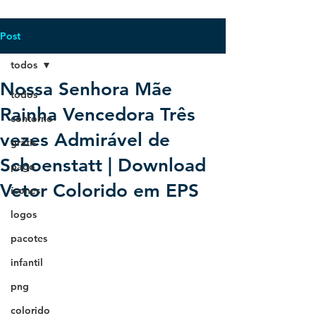
Post
todos
Nossa Senhora Mãe
todos
Rainha Vencedora Três
contorno
vezes Admirável de
grátis
Schoenstatt | Download
pago
Vetor Colorido em EPS
ícones
logos
pacotes
infantil
png
colorido