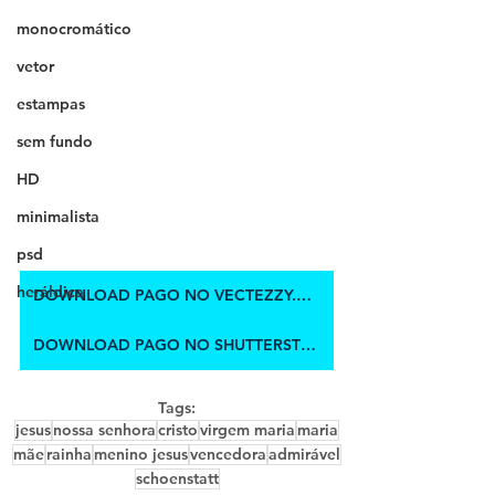
monocromático
vetor
estampas
sem fundo
HD
minimalista
psd
heráldica
DOWNLOAD PAGO NO VECTEZZY.COM
DOWNLOAD PAGO NO SHUTTERSTOCK
Tags:
jesus
nossa senhora
cristo
virgem maria
maria
mãe
rainha
menino jesus
vencedora
admirável
schoenstatt