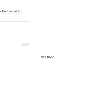
el
schoenstatt
Ver tudo