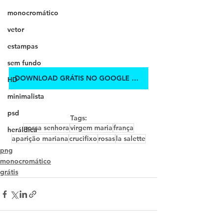
monocromático
vetor
estampas
sem fundo
DOWNLOAD GRÁTIS NO GOOGLE DRIVE
HD
minimalista
psd
Tags:
nossa senhora
virgem maria
frança
heráldica
aparição mariana
crucifixo
rosas
la salette
png
monocromático
grátis