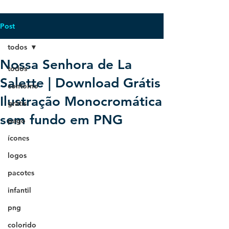
Post
todos
Nossa Senhora de La
todos
Salette | Download Grátis
contorno
Ilustração Monocromática
grátis
sem fundo em PNG
pago
ícones
logos
pacotes
infantil
png
colorido