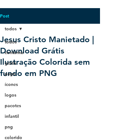
Post
todos
Jesus Cristo Manietado |
todos
Download Grátis
contorno
Ilustração Colorida sem
grátis
fundo em PNG
pago
ícones
logos
pacotes
infantil
png
colorido