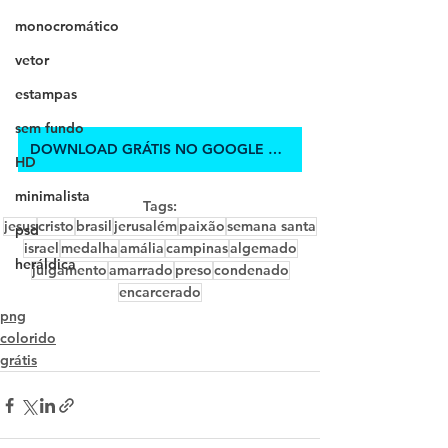
monocromático
vetor
estampas
sem fundo
DOWNLOAD GRÁTIS NO GOOGLE DRIVE
HD
minimalista
Tags:
jesus
cristo
brasil
jerusalém
paixão
semana santa
psd
israel
medalha
amália
campinas
algemado
heráldica
julgamento
amarrado
preso
condenado
encarcerado
png
colorido
grátis