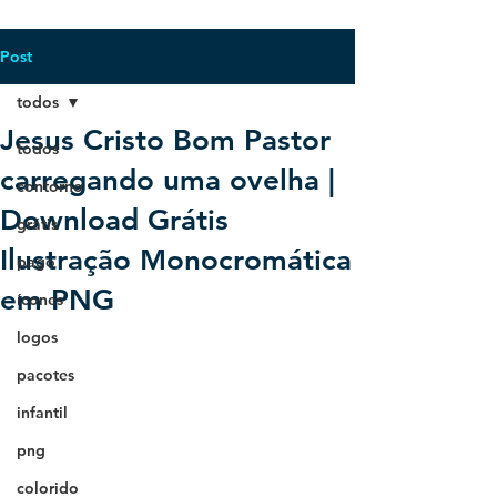
Post
todos
Jesus Cristo Bom Pastor
todos
carregando uma ovelha |
contorno
Download Grátis
grátis
Ilustração Monocromática
pago
em PNG
ícones
logos
pacotes
infantil
png
colorido