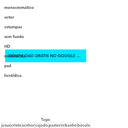
monocromático
vetor
estampas
sem fundo
HD
DOWNLOAD GRÁTIS NO GOOGLE DRIVE
minimalista
psd
heráldica
Tags:
jesus
cristo
senhor
cajado
pastor
rebanho
báculo