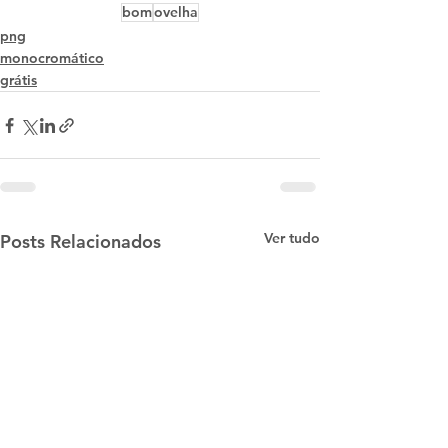
bom
ovelha
png
monocromático
grátis
Ver tudo
Posts Relacionados