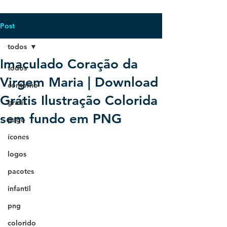
Post
todos
Imaculado Coração da
todos
Virgem Maria | Download
contorno
Grátis Ilustração Colorida
grátis
sem fundo em PNG
pago
ícones
logos
pacotes
infantil
png
colorido