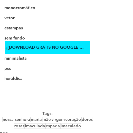
monocromático
vetor
estampas
sem fundo
DOWNLOAD GRÁTIS NO GOOGLE DRIVE
HD
minimalista
psd
heráldica
Tags:
nossa senhora
maria
mãe
virgem
coração
dores
rosas
imaculada
espada
imaculado