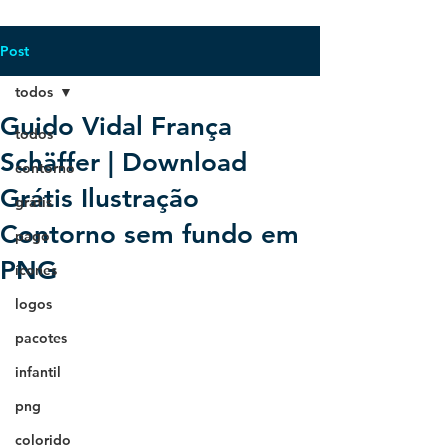
Post
todos
Guido Vidal França
todos
Schäffer | Download
contorno
Grátis Ilustração
grátis
Contorno sem fundo em
pago
PNG
ícones
logos
pacotes
infantil
png
colorido