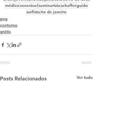
médico
venerável
seminarista
schaffer
guido
surfista
rio de janeiro
png
contorno
grátis
Ver tudo
Posts Relacionados