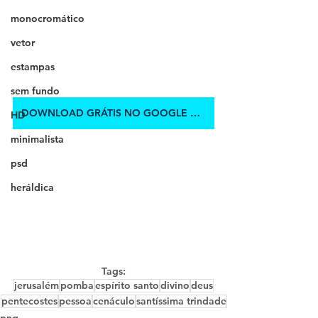
monocromático
vetor
estampas
sem fundo
DOWNLOAD GRÁTIS NO GOOGLE DRIVE
HD
minimalista
psd
heráldica
Tags:
jerusalém
pomba
espírito santo
divino
deus
pentecostes
pessoa
cenáculo
santíssima trindade