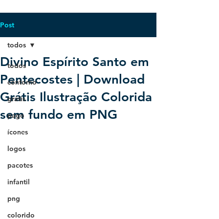
Post
todos
Divino Espírito Santo em
todos
Pentecostes | Download
contorno
Grátis Ilustração Colorida
grátis
sem fundo em PNG
pago
ícones
logos
pacotes
infantil
png
colorido