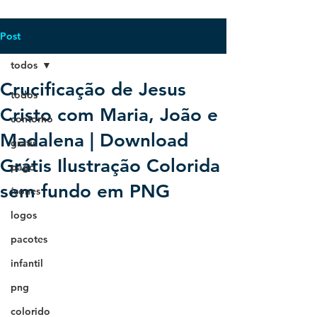
Post
todos
Crucificação de Jesus
todos
Cristo com Maria, João e
contorno
Madalena | Download
grátis
Grátis Ilustração Colorida
pago
sem fundo em PNG
ícones
logos
pacotes
infantil
png
colorido