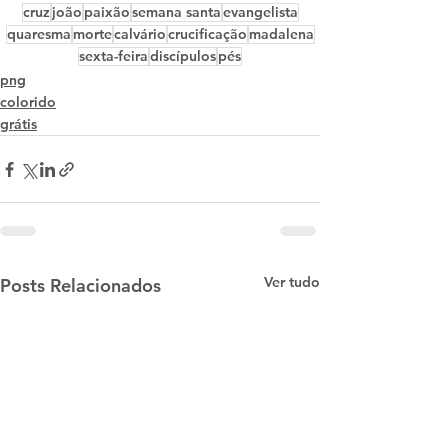
cruz
joão
paixão
semana santa
evangelista
quaresma
morte
calvário
crucificação
madalena
sexta-feira
discípulos
pés
png
colorido
grátis
Ver tudo
Posts Relacionados