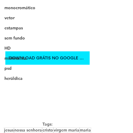
monocromático
vetor
estampas
sem fundo
HD
DOWNLOAD GRÁTIS NO GOOGLE DRIVE
minimalista
psd
heráldica
Tags:
jesus
nossa senhora
cristo
virgem maria
maria