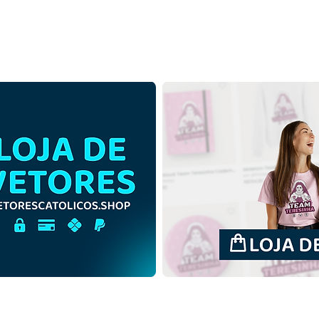
Beata Isabel Cristina Mrad
Beat
Campos | Download Grátis
Camp
Ilustração Monocromática
Ilus
em PNG
fun