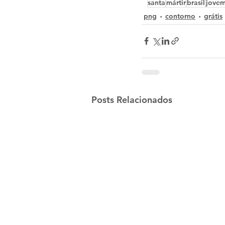
santa
mártir
brasil
jove
png
contorno
grátis
Posts Relacionados