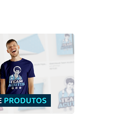
a Isabel Cristina Mrad
os | Download Grátis
tração Colorida sem
do em PNG