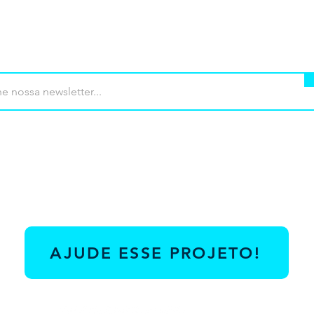
mprar
Termos de uso
Contato
Contrib
AJUDE ESSE PROJETO!