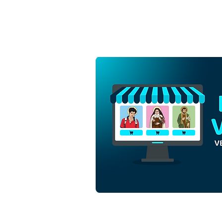
Beata Isabel Cristina Mrad
Campos | Download Grátis
Vetor Contorno
Monocromático em EPS