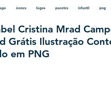
ago
ícones
logos
pacotes
infantil
png
abel Cristina Mrad Camp
stampas
sem fundo
HD
minimalista
psd
 Grátis Ilustração Con
do em PNG