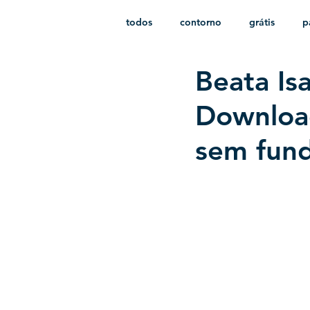
todos
contorno
grátis
p
Beata Is
monocromático
vetor
e
Download
sem fun