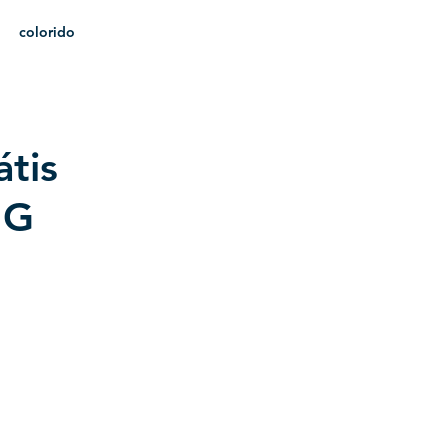
colorido
heráldica
tis
NG