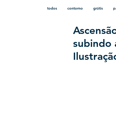
todos
contorno
grátis
p
Ascensão
monocromático
vetor
e
subindo 
Ilustra