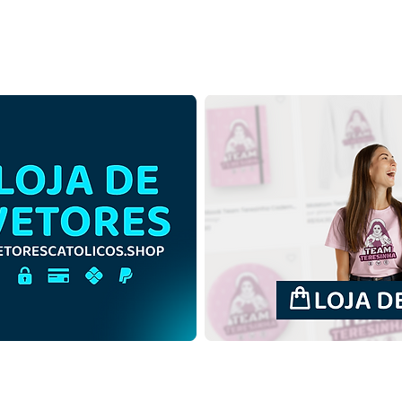
Ascensão do Senhor Jesus
Asce
Cristo subindo aos Céus |
Cris
Download Grátis Ilustração
Down
Contorno sem fundo em
Colo
PNG