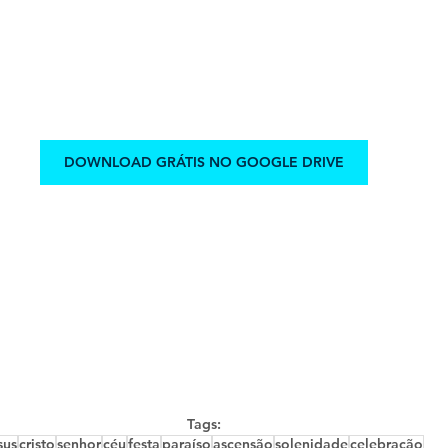
DOWNLOAD GRÁTIS NO GOOGLE DRIVE
Tags:
sus
cristo
senhor
céu
festa
paraíso
ascensão
solenidade
celebração