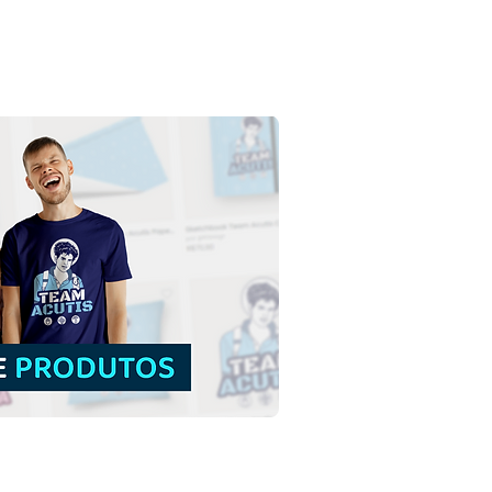
nsão do Senhor Jesus
to subindo aos Céus |
load Grátis Ilustração
rida sem fundo em PNG