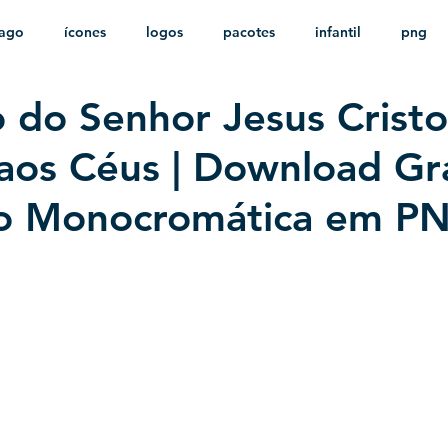
ago
ícones
logos
pacotes
infantil
png
 do Senhor Jesus Cristo
stampas
sem fundo
HD
minimalista
psd
aos Céus | Download Grá
ção Monocromática em P