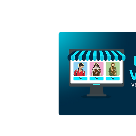
Ascensão do Senhor Jesus
Cristo subindo aos Céus |
Download Grátis Vetor
Contorno Monocromática
em EPS