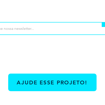
mprar
Termos de uso
Contato
Contrib
AJUDE ESSE PROJETO!