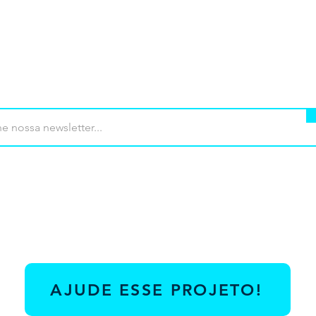
mprar
Termos de uso
Contato
Contrib
AJUDE ESSE PROJETO!