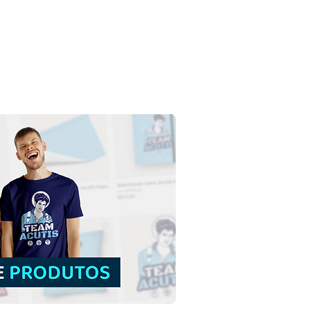
nsão do Senhor Jesus
to subindo aos Céus |
load Grátis Ilustração
rida sem fundo em PNG