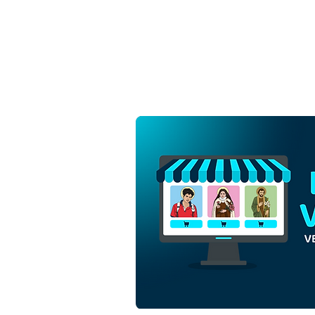
Ascensão do Senhor Jesus
Cristo subindo aos Céus |
Download Grátis Vetor
Contorno Monocromática
em EPS