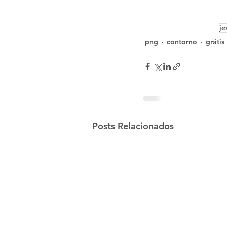
je
png
contorno
grátis
Posts Relacionados