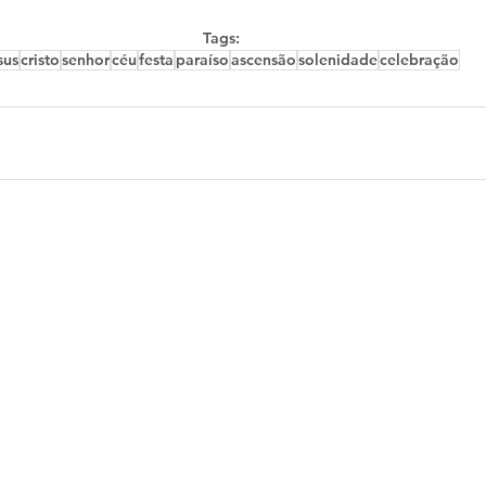
Tags:
sus
cristo
senhor
céu
festa
paraíso
ascensão
solenidade
celebração