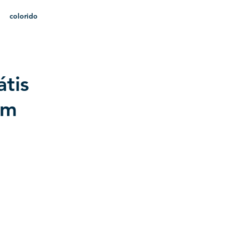
colorido
heráldica
tis
em