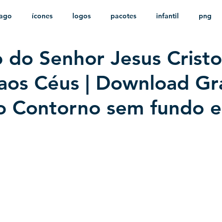
ago
ícones
logos
pacotes
infantil
png
 do Senhor Jesus Cristo
stampas
sem fundo
HD
minimalista
psd
aos Céus | Download Grá
ão Contorno sem fundo 