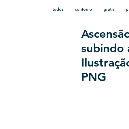
todos
contorno
grátis
p
Ascensão
monocromático
vetor
e
subindo 
Ilustraç
PNG