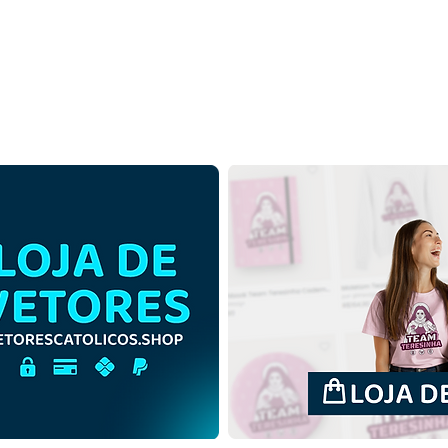
Ascensão do Senhor Jesus
Asce
Cristo subindo aos Céus |
Cris
Download Grátis Ilustração
Down
Monocromática em PNG
Colo