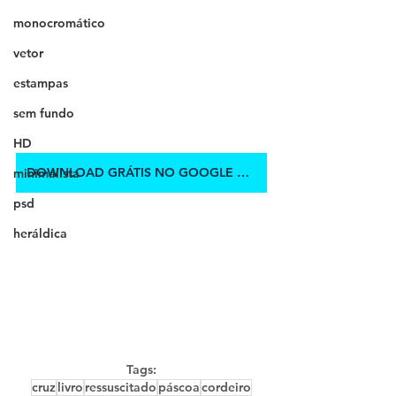
monocromático
vetor
estampas
sem fundo
HD
DOWNLOAD GRÁTIS NO GOOGLE DRIVE
minimalista
psd
heráldica
Tags:
cruz
livro
ressuscitado
páscoa
cordeiro