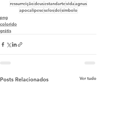
ressurreição
deus
estandarte
vida
agnus
apocalípese
selos
dei
símbolo
png
colorido
grátis
Ver tudo
Posts Relacionados