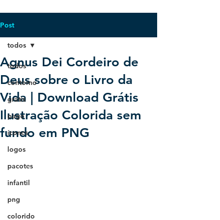
Post
todos
Agnus Dei Cordeiro de
todos
Deus sobre o Livro da
contorno
Vida | Download Grátis
grátis
Ilustração Colorida sem
pago
fundo em PNG
ícones
logos
pacotes
infantil
png
colorido