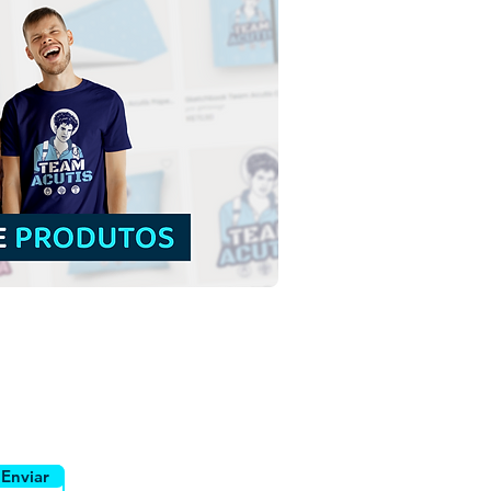
es Tetramorfos dos
ro Evangelistas |
load Grátis Ilustração
orno sem fundo em
uidor
Canais
Enviar