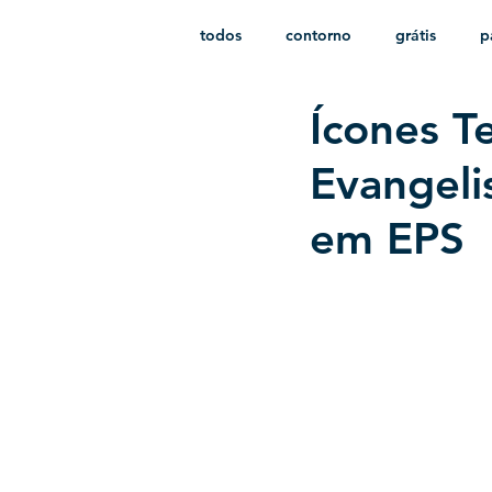
todos
contorno
grátis
p
Ícones T
monocromático
vetor
e
Evangeli
em EPS