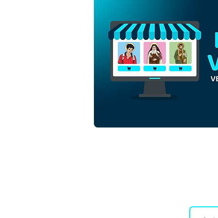
Ícones Tetramorfos dos
Quatro Evangelistas |
Download Grátis Vetor
Contorno Monocromática
em EPS
Downloads
Co