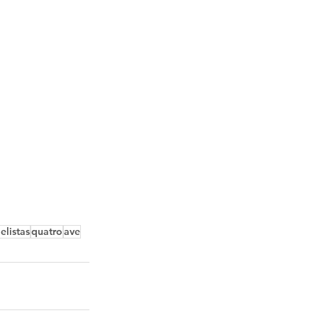
elistas
quatro
ave