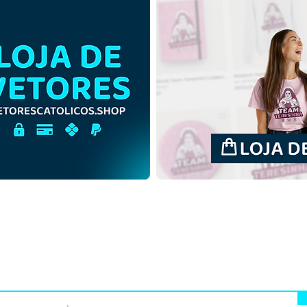
Ícones Tetramorfos dos
Ícon
Quatro Evangelistas |
Quat
Download Grátis Ilustração
Down
Monocromática em PNG
Cont
PNG
mprar
Termos de uso
Contato
Contrib