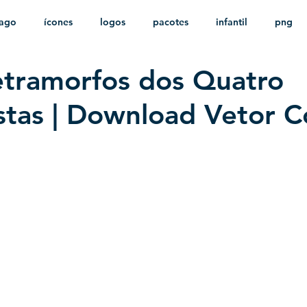
ago
ícones
logos
pacotes
infantil
png
etramorfos dos Quatro
stampas
sem fundo
HD
minimalista
psd
stas | Download Vetor C