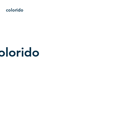
colorido
heráldica
olorido