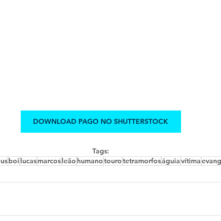
DOWNLOAD PAGO NO SHUTTERSTOCK
Tags:
us
boi
lucas
marcos
leão
humano
touro
tetramorfos
águia
vítima
evang