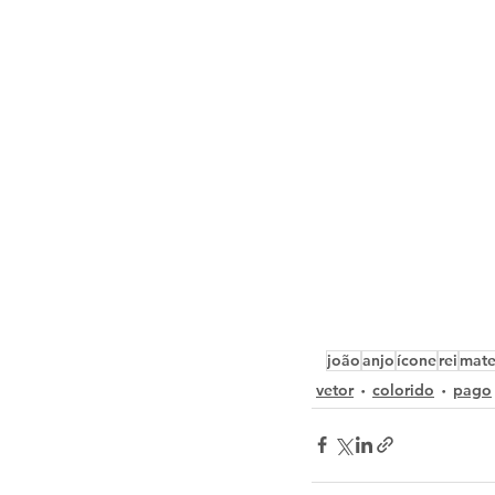
joão
anjo
ícone
rei
mate
vetor
colorido
pago