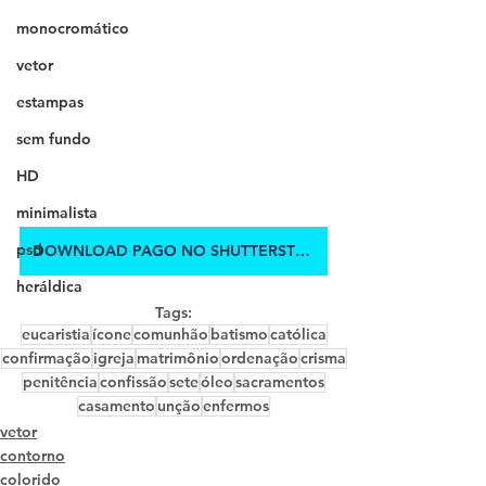
monocromático
vetor
estampas
sem fundo
HD
minimalista
psd
DOWNLOAD PAGO NO SHUTTERSTOCK
heráldica
Tags:
eucaristia
ícone
comunhão
batismo
católica
confirmação
igreja
matrimônio
ordenação
crisma
penitência
confissão
sete
óleo
sacramentos
casamento
unção
enfermos
vetor
contorno
colorido